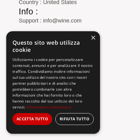
Country : United States
Info :
Support : info@wine.com
Email : order@wine.com
×
Questo sito web utilizza
Phone : + 21 2445674
cookie
Utilizziamo i cookie per personalizzare
contenuti, annunci e per analizzare il nostro
traffico. Condividiamo inoltre informazioni
sul tuo utilizzo del nostro sito con i nostri
partner pubblicitari e di analisi che
potrebbero combinarle con altre
informazioni che hai fornito loro o che
hanno raccolto dal tuo utilizzo dei loro
servizi.
Informativa sulla privacy
ACCETTA TUTTO
RIFIUTA TUTTO