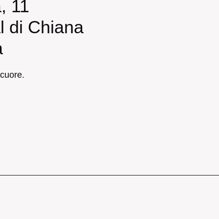
, 11
al di Chiana
a
 cuore.